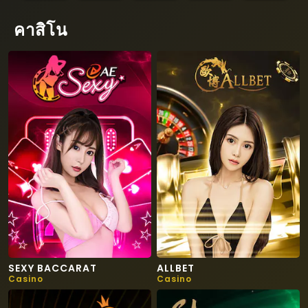
คาสิโน
SEXY BACCARAT
ALLBET
Casino
Casino