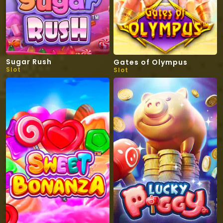
Sugar Rush
Gates of Olympus
Slot
Slot