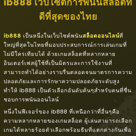
ib888 เว็บไซต์การพนันสล็อตที่
ดีที่สุดของไทย
ib888
เป็นหนึ่งในเว็บไซต์พนัน
สล็อตออนไลน์
ที่
ใหญ่ที่สุดในไทยที่มอบประสบการณ์การเล่นเกมที่
ไม่มีใครเทียบได้ ด้วยเกมสล็อตที่หลากหลาย
อินเตอร์เฟสผู้ใช้ที่เป็นมิตรและการใช้งานที่
สามารถทำได้อย่างราบรื่นตลอดจนมาตรการความ
ปลอดภัยและการรักษาความปลอดภัยระดับสูง
ทำให้ ib888 เป็นตัวเลือกอันดับต้นๆสำหรับคนที่ชื่น
ชอบการพนันออนไลน์
หนึ่งในฟีเจอร์ของ ib888 ที่เหนือกว่าที่อื่นๆคือ
ความหลากหลายของเกมสล็อต ผู้เล่นสามารถเลือก
เกมได้หลายร้อยตัวเลือกพร้อมธีมที่แตกต่างกันเพื่อ