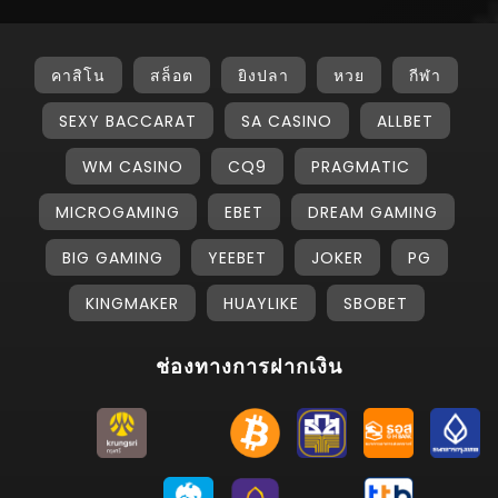
คาสิโน
สล็อต
ยิงปลา
หวย
กีฬา
SEXY BACCARAT
SA CASINO
ALLBET
WM CASINO
CQ9
PRAGMATIC
MICROGAMING
EBET
DREAM GAMING
BIG GAMING
YEEBET
JOKER
PG
KINGMAKER
HUAYLIKE
SBOBET
ช่องทางการฝากเงิน