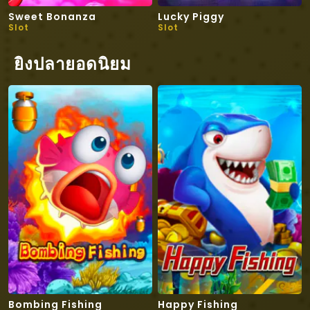
Sweet Bonanza
Lucky Piggy
Slot
Slot
ยิงปลายอดนิยม
Bombing Fishing
Happy Fishing