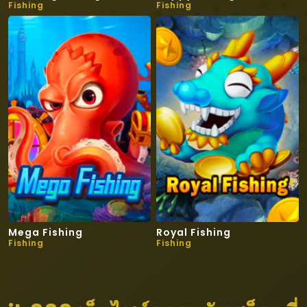
Fishing
Fishing
Mega Fishing
Royal Fishing
Fishing
Fishing