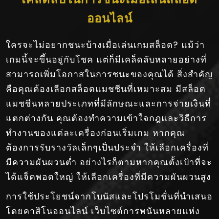
ออนไลน์
ใครจะไม่อยากชนะบ้างเมื่อเล่นเกมสล็อต? แม้ว่า
เกมนี้จะขึ้นอยู่กับโชค แต่ก็มีเคล็ดลับหลายอย่างที่
สามารถเพิ่มโอกาสในการชนะของคุณได้ สิ่งสำคัญ
คือคุณต้องเลือกสล็อตแมชชีนที่เหมาะสม มีสล็อต
แมชชีนหลายประเภทที่มีลักษณะและการจ่ายเงินที่
แตกต่างกัน คุณต้องทำความเข้าใจกฎและวิธีการ
ทำงานของแต่ละเครื่องก่อนเริ่มเกม หากคุณ
ต้องการรับรางวัลเล็กๆเป็นประจำ ให้เลือกเครื่องที่
มีความผันผวนต่ำ อย่างไรก็ตามหากคุณตั้งเป้าที่จะ
ได้แจ็คพอตใหญ่ ให้เลือกเครื่องที่มีความผันผวนสูง
การใช้ประโยชน์จากโบนัสและโปรโมชั่นที่นำเสนอ
โดยคาสิโนออนไลน์ เว็บไซต์การพนันหลายแห่ง