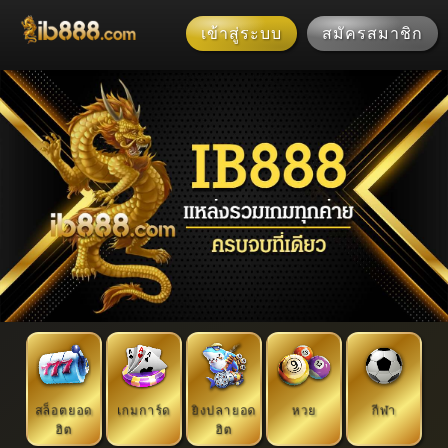
เข้าสู่ระบบ
สมัครสมาชิก
สล็อตยอด
เกมการ์ด
หวย
ยิงปลายอด
กีฬา
ฮิต
ฮิต